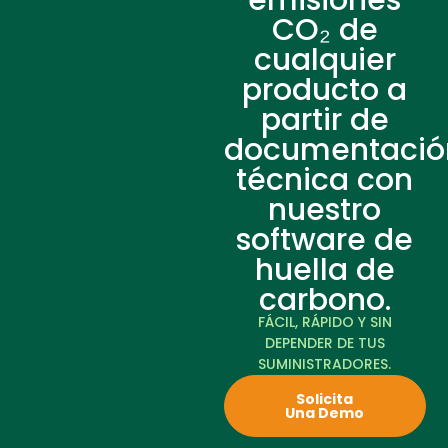
emisiones
CO₂ de
cualquier
producto a
partir de
documentació
técnica con
nuestro
software de
huella de
carbono.
FÁCIL, RÁPIDO Y SIN
DEPENDER DE TUS
SUMINISTRADORES.
Solicita
Una Demo