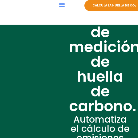
CALCULA LA HUELLA DE CO
2
Software
EVENTOS SOSTENIBLES
de
medició
de
huella
de
carbono.
Automatiza
el cálculo de