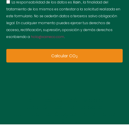
La responsabilidad de los datos es
Xain
, la finalidad del
tratamiento de los mismos es contestar a la solicitud realizada en
este formulario. No se cederán datos a terceros salvo obligación
legal. En cualquier momento puedes ejercer tus derechos de
acceso, rectificación, supresión, oposición y demás derechos
escribiendo a
hola@xaineco.com
.
Calcular CO
2
La única solución viable
económicamente para
certificar catálogos industriales
completos.