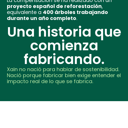
La compensación se ha realizado con un
proyecto español de reforestación
,
equivalente a
400 árboles trabajando
durante un año completo
.
Una historia que
comienza
fabricando.
Xain no nació para hablar de sostenibilidad.
Nació porque fabricar bien exige entender el
impacto real de lo que se fabrica.