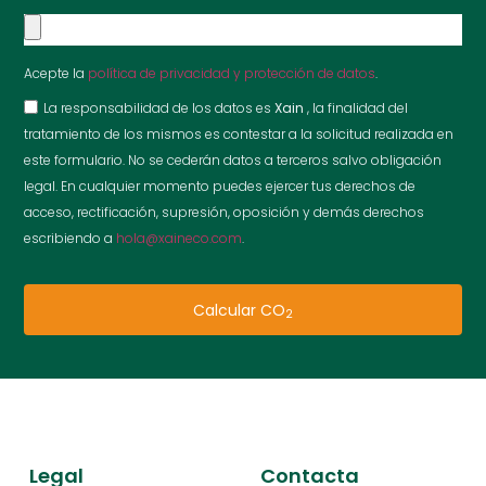
Acepte la
política de privacidad y protección de datos
.
La responsabilidad de los datos es
Xain
, la finalidad del
tratamiento de los mismos es contestar a la solicitud realizada en
este formulario. No se cederán datos a terceros salvo obligación
legal. En cualquier momento puedes ejercer tus derechos de
acceso, rectificación, supresión, oposición y demás derechos
escribiendo a
hola@xaineco.com
.
Calcular CO
2
Legal
Contacta